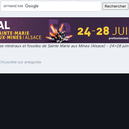
e minéraux et fossiles de Sainte Marie aux Mines (Alsace) - 24>28 jui
Chrysotile sur antigorite