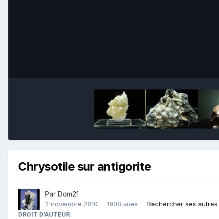
Chrysotile sur antigorite
Par
Dom21
2 novembre 2010
1908 vues
Rechercher ses autres
DROIT D’AUTEUR