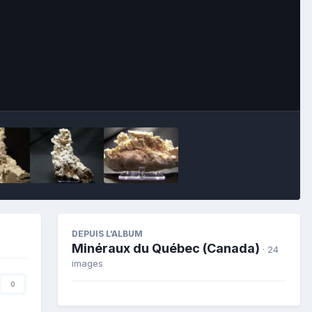
Image Tools
DEPUIS L’ALBUM
Minéraux du Québec (Canada)
· 24
images
0