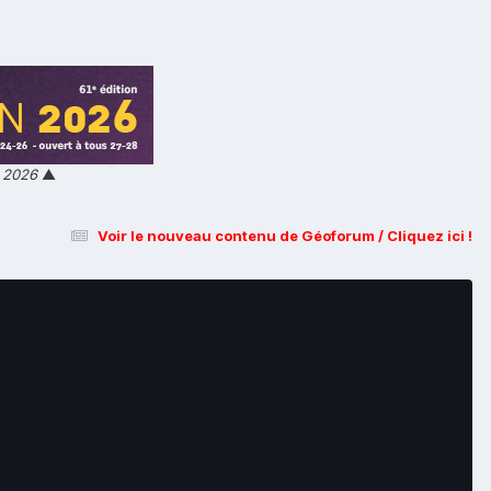
n 2026
▲
Voir le nouveau contenu de Géoforum / Cliquez ici !