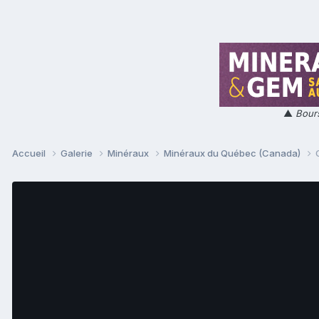
▲
Bours
Accueil
Galerie
Minéraux
Minéraux du Québec (Canada)