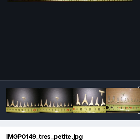
Image Tools
IMGP0149_tres_petite.jpg