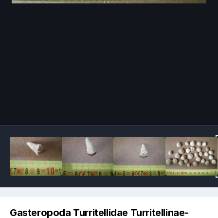
Image Tools
Gasteropoda Turritellidae Turritellinae-