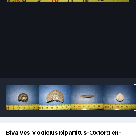
Image Tools
Bivalves Modiolus bipartitus-Oxfordien-