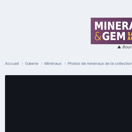
▲
Bours
Accueil
Galerie
Minéraux
Photos de minéraux de la collectio