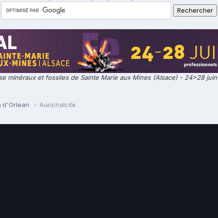
e minéraux et fossiles de Sainte Marie aux Mines (Alsace) - 24>28 jui
n d'Orlean
Aurichalcite