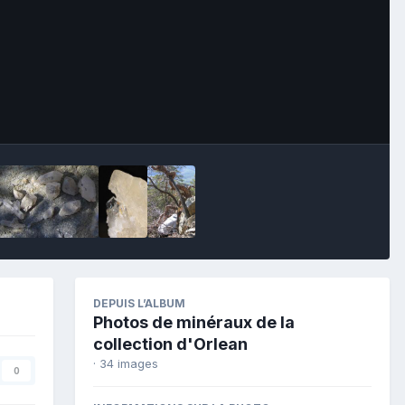
Image Tools
DEPUIS L’ALBUM
Photos de minéraux de la
collection d'Orlean
· 34 images
0