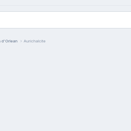
n d'Orlean
Aurichalcite