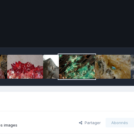
Partager
Abonnés
es images