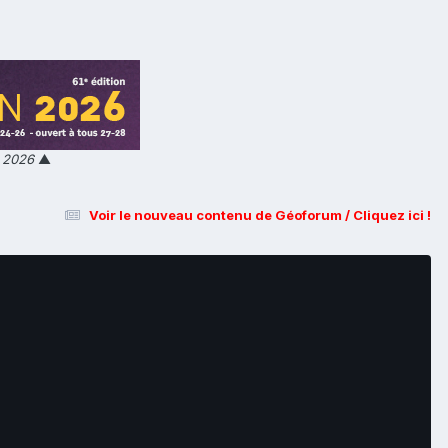
n 2026
▲
Voir le nouveau contenu de Géoforum / Cliquez ici !