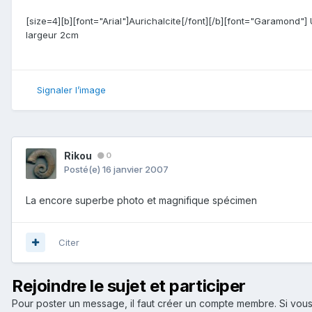
[size=4][b][font="Arial"]Aurichalcite[/font][/b][font="Garamond"] U
largeur 2cm
Signaler l’image
Rikou
0
Posté(e)
16 janvier 2007
La encore superbe photo et magnifique spécimen
Citer
Rejoindre le sujet et participer
Pour poster un message, il faut créer un compte membre. Si v