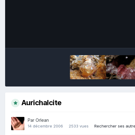
Aurichalcite
Par
Orlean
14 décembre 2006
2533 vues
Rechercher ses autr