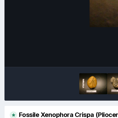
Fossile Xenophora Crispa (Plioce