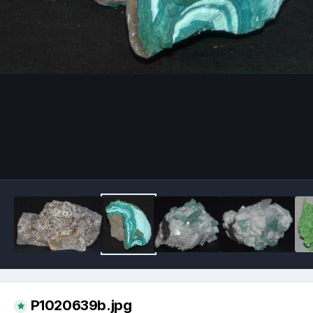
Image Tools
P1020639b.jpg