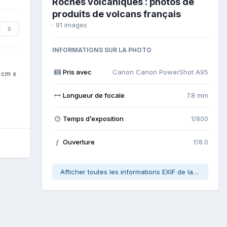
Roches volcaniques : photos de
produits de volcans français
· 91 images
0
INFORMATIONS SUR LA PHOTO
Pris avec
Canon Canon PowerShot A95
3 cm x
Longueur de focale
7.8 mm
Temps d’exposition
1/800
Ouverture
f/8.0
f
Afficher toutes les informations EXIF de la photo