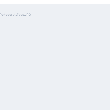
Peltoceratoïdes.JPG
Langue
Politique de confidentialité
Nous contacter
Cookie