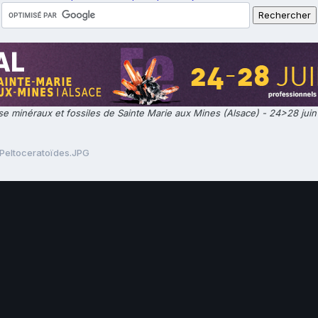
e minéraux et fossiles de Sainte Marie aux Mines (Alsace) - 24>28 jui
Peltoceratoïdes.JPG