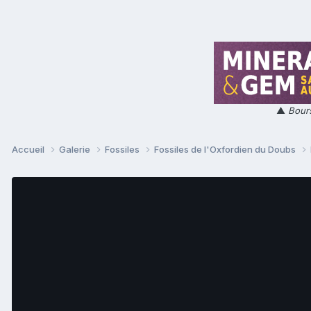
▲
Bours
Accueil
Galerie
Fossiles
Fossiles de l'Oxfordien du Doubs