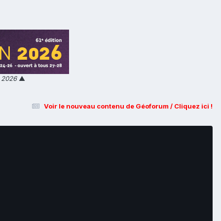
n 2026
▲
Voir le nouveau contenu de Géoforum / Cliquez ici !