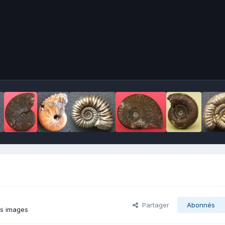
Partager
Abonnés
es images