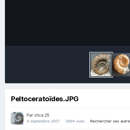
Peltoceratoïdes.JPG
Par
chca 25
9 septembre 2007
2694 vues
Rechercher ses autr