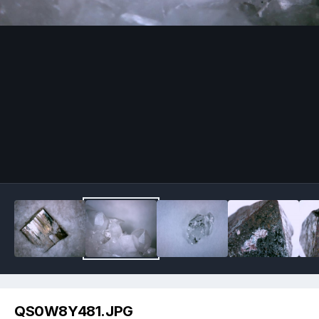
Image Tools
QS0W8Y481.JPG