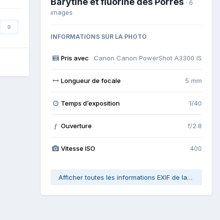
Barytine et fluorine des Porres
· 6
images
0
INFORMATIONS SUR LA PHOTO
Pris avec
Canon Canon PowerShot A3300 IS
Longueur de focale
5 mm
Temps d’exposition
1/40
Ouverture
f/2.8
f
Vitesse ISO
400
Afficher toutes les informations EXIF de la photo