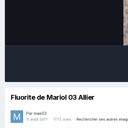
Fluorite de Mariol 03 Allier
Par
mae03
11 août 2017
1772 vues
Rechercher ses autres imag