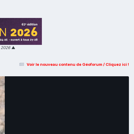
n 2026
▲
Voir le nouveau contenu de Géoforum / Cliquez ici !