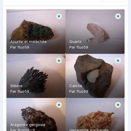
Azurite et malachite
Quartz
Par
fluo59
Par
fluo59
Stibine
Calcite
Par
fluo59
Par
fluo59
Aragonite gergovie
Par
fluo59
·
3
Vanadinite sur baryte