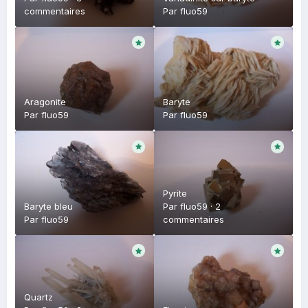
commentaires
Par
fluo59
Aragonite
Baryte
Par
fluo59
Par
fluo59
Pyrite
Baryte bleu
Par
fluo59
·
2
Par
fluo59
commentaires
Quartz