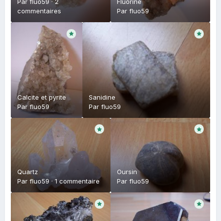
Par
fluo59
·
2
Fluorine
commentaires
Par
fluo59
Calcite et pyrite
Sanidine
Par
fluo59
Par
fluo59
Quartz
Oursin
Par
fluo59
·
1 commentaire
Par
fluo59