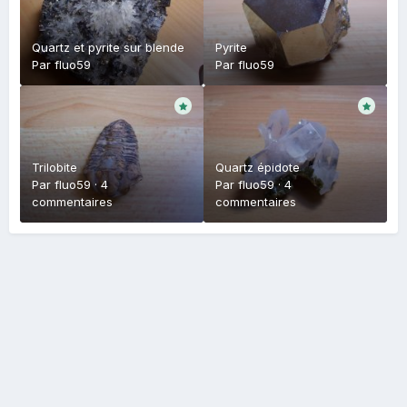
Quartz et pyrite sur blende
Pyrite
Par
fluo59
Par
fluo59
Trilobite
Quartz épidote
Par
fluo59
·
4
Par
fluo59
·
4
commentaires
commentaires