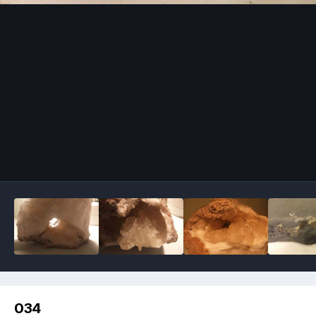
Image Tools
034