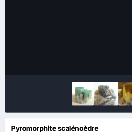
Pyromorphite scalénoèdre