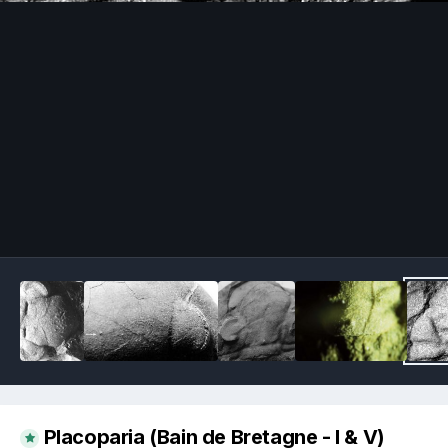
Image Tools
Placoparia (Bain de Bretagne - I & V)