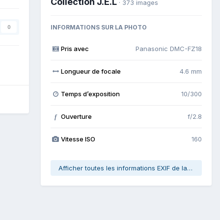
Collection J.E.L
· 373 images
INFORMATIONS SUR LA PHOTO
0
Pris avec
Panasonic DMC-FZ18
Longueur de focale
4.6 mm
Temps d’exposition
10/300
Ouverture
f/2.8
f
Vitesse ISO
160
Afficher toutes les informations EXIF de la photo