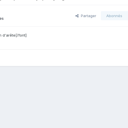
Partager
Abonnés
es
 d'arête[/font]