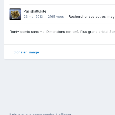
Par
shattukite
23 mai 2013
2165 vues
Rechercher ses autres imag
[font='comic sans ms']Dimensions (en cm), Plus grand cristal 3cm
Signaler l’image
Il n’y a aucun commentaire à afficher.