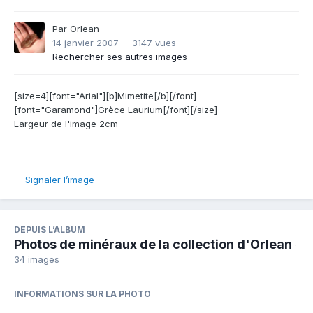
Par
Orlean
14 janvier 2007
3147 vues
Rechercher ses autres images
[size=4][font="Arial"][b]Mimetite[/b][/font]
[font="Garamond"]Grèce Laurium[/font][/size]
Largeur de l'image 2cm
Signaler l’image
DEPUIS L’ALBUM
Photos de minéraux de la collection d'Orlean
·
34 images
INFORMATIONS SUR LA PHOTO