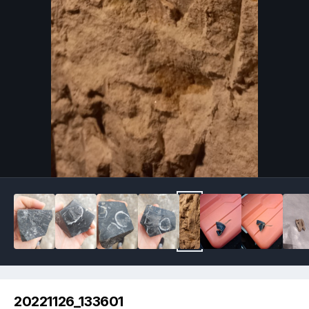
Image Tools
20221126_133601